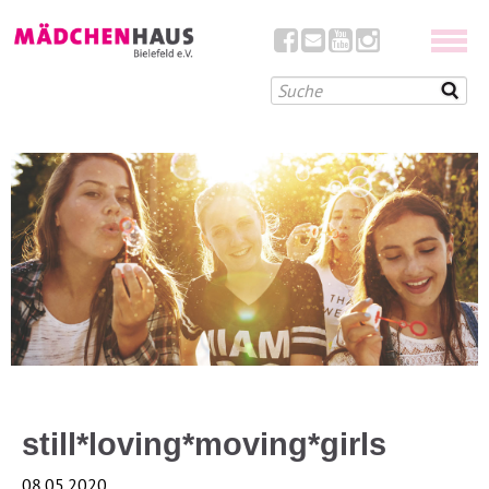
still*loving*moving*girls
08.05.2020